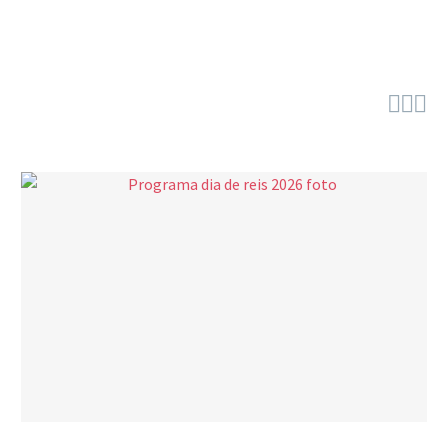


