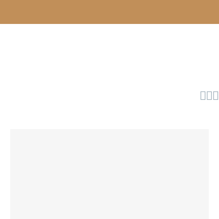


