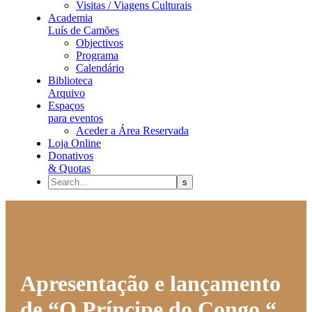
Visitas / Viagens Culturais
Academia
Luís de Camões
Objectivos
Programa
Calendário
Biblioteca
Arquivo
Espaços
para eventos
Aceder a Área Reservada
Loja Online
Donativos
& Quotas
Apresentação e lançamento
de “O Príncipe do Congo “,