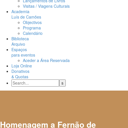
Lançamentos de Livros
Visitas / Viagens Culturais
Academia
Luís de Camões
Objectivos
Programa
Calendário
Biblioteca
Arquivo
Espaços
para eventos
Aceder a Área Reservada
Loja Online
Donativos
& Quotas
Homenagem a Fernão de