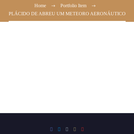
Home
Portfolio Item
PLÁCIDO DE ABREU UM METEORO AERONÁUTICO