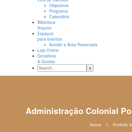
Objectivos
Programa
Calendário
Biblioteca
Arquivo
Espaços
para eventos
Aceder a Área Reservada
Loja Online
Donativos
& Quotas
Administração Colonial P
Home
Portfolio 