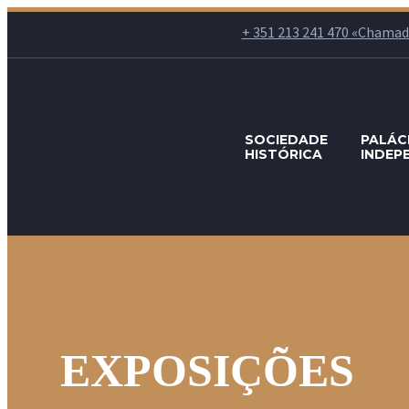
+ 351 213 241 470 «Chamada p
SOCIEDADE
PALÁC
HISTÓRICA
INDEP
EXPOSIÇÕES