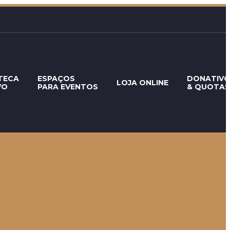
TECA
ESPAÇOS
DONATIV
LOJA ONLINE
VO
PARA EVENTOS
& QUOTAS